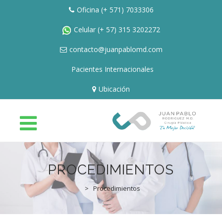
Oficina
(+ 571) 7033306
Celular
(+ 57) 315 3202272
contacto@juanpablomd.com
Pacientes Internacionales
Ubicación
Skip
to
PROCEDIMIENTOS
content
HOME
>
Procedimientos