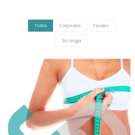
DR. JUAN PABLO R.
Todos
Corporales
Faciales
Sin cirugía
PROCEDIMIENTOS
TESTIMONIOS