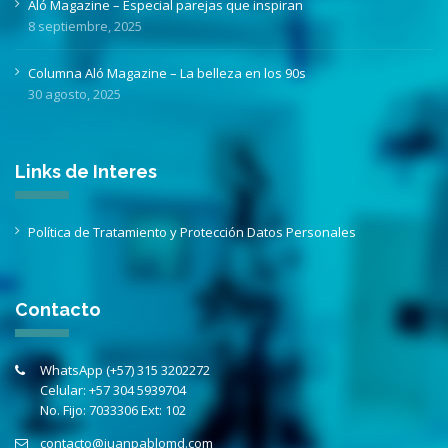
Aló Magazine – Especial parejas que inspiran
8 septiembre, 2025
Columna Aló Magazine – La belleza en los 90s
30 agosto, 2025
Links de Interes
Política de Tratamiento y Protección Datos Personales
Contacto
WhatsApp (+57) 315 3202272
Celular:
+57 304 5939704
No. Fijo:
7033306 Ext: 102
contacto@juanpablomd.com