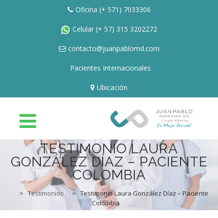
Oficina
(+ 571) 7033306
Celular
(+ 57) 315 3202272
contacto@juanpablomd.com
Pacientes Internacionales
Ubicación
Skip
TESTIMONIO LAURA
to
GONZÁLEZ DÍAZ – PACIENTE
content
COLOMBIA
HOME
>
Testimonios
>
Testimonio Laura González Díaz – Paciente
Colombia