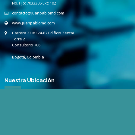
No. Fijo:
7033306 Ext: 102
contacto@juanpablomd.com
www.juanpablomd.com
Carrera 23 # 124-87 Edificio Zentai
Torre 2
Consultorio
706
Bogotá, Colombia
Nuestra Ubicación