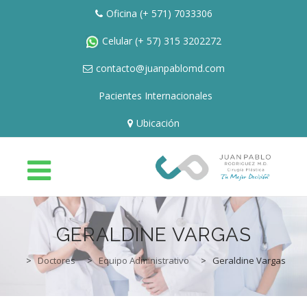
Oficina
(+ 571) 7033306
Celular
(+ 57) 315 3202272
contacto@juanpablomd.com
Pacientes Internacionales
Ubicación
Skip
to
GERALDINE VARGAS
content
HOME
>
Doctores
>
Equipo Administrativo
>
Geraldine Vargas