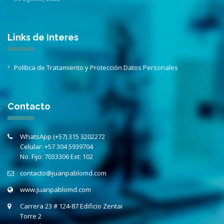
Links de Interes
Política de Tratamiento y Protección Datos Personales
Contacto
WhatsApp (+57) 315 3202272
Celular:
+57 304 5939704
No. Fijo:
7033306 Ext: 102
contacto@juanpablomd.com
www.juanpablomd.com
Carrera 23 # 124-87 Edificio Zentai
Torre 2