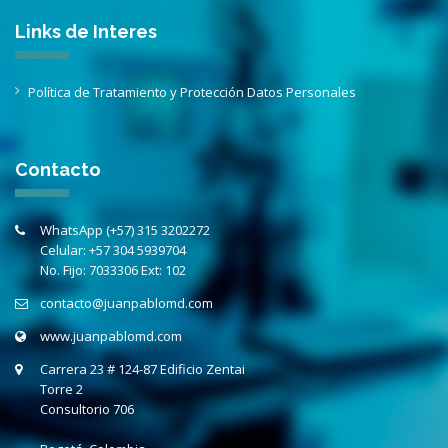
Links de Interes
Política de Tratamiento y Protección Datos Personales
Contacto
WhatsApp (+57) 315 3202272
Celular:
+57 304 5939704
No. Fijo:
7033306 Ext: 102
contacto@juanpablomd.com
www.juanpablomd.com
Carrera 23 # 124-87 Edificio Zentai
Torre 2
Consultorio
706