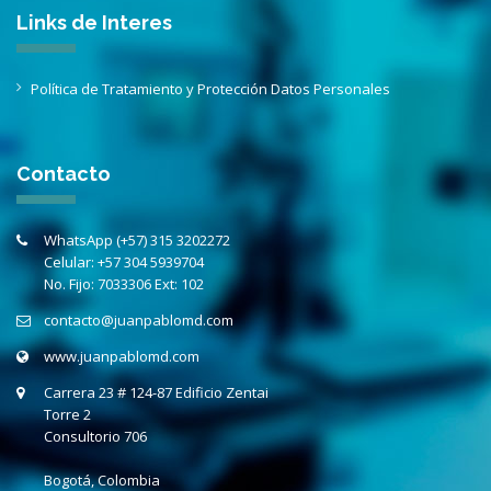
Links de Interes
Política de Tratamiento y Protección Datos Personales
Contacto
WhatsApp (+57) 315 3202272
Celular:
+57 304 5939704
No. Fijo:
7033306 Ext: 102
contacto@juanpablomd.com
www.juanpablomd.com
Carrera 23 # 124-87 Edificio Zentai
Torre 2
Consultorio
706
Bogotá, Colombia