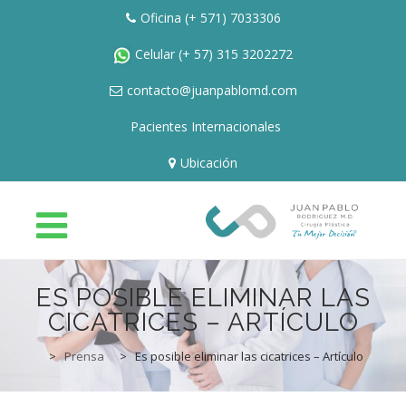
Oficina
(+ 571) 7033306
Celular
(+ 57) 315 3202272
contacto@juanpablomd.com
Pacientes Internacionales
Ubicación
Skip
to
ES POSIBLE ELIMINAR LAS
content
CICATRICES – ARTÍCULO
HOME
>
Prensa
>
Es posible eliminar las cicatrices – Artículo